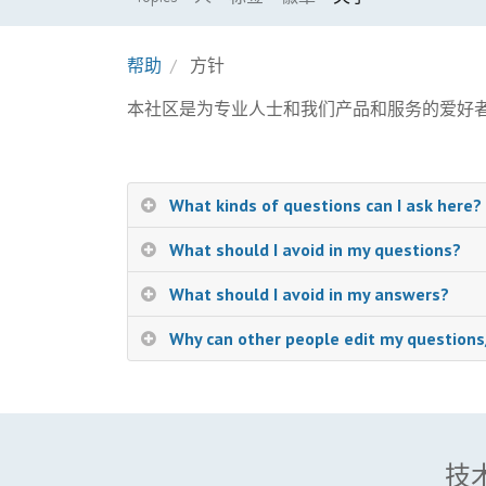
帮助
方针
本社区是为专业人士和我们产品和服务的爱好
What kinds of questions can I ask here?
What should I avoid in my questions?
What should I avoid in my answers?
Why can other people edit my question
技