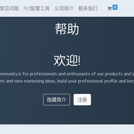
0
常见问题
PLC配置工具
公司简介
联系我们
帮助
欢迎!
mmunity is for professionals and enthusiasts of our products and s
nt and new marketing ideas, build your professional profile and b
隐藏简介
注册