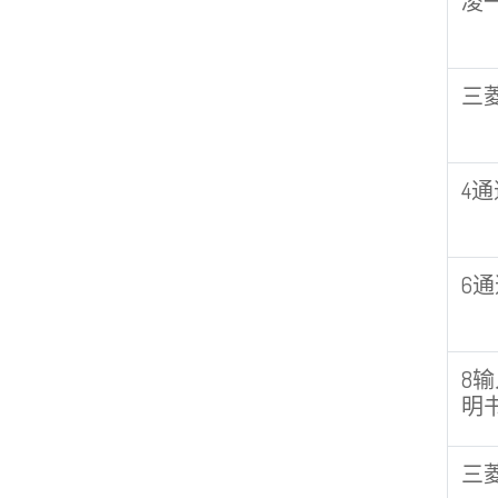
凌一
三
4通
6通
8输
明
三菱