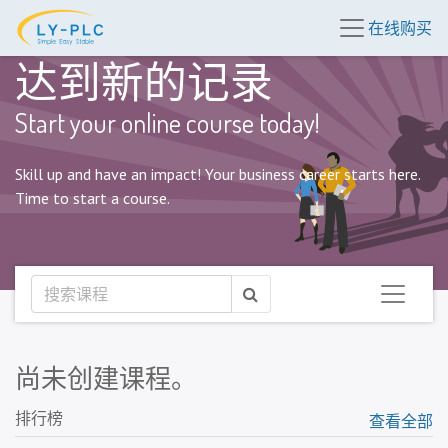
在线购买
达到新的记录
Start your online course today!
Skill up and have an impact! Your business career starts here.
Time to start a course.
尚未创建课程。
排行榜
查看全部